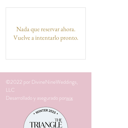
Nada que reservar ahora.
Vuelve a intentarlo pronto.
©2022 por DivineNineWeddings,
LLC
Desarrollado y asegurado por
wix