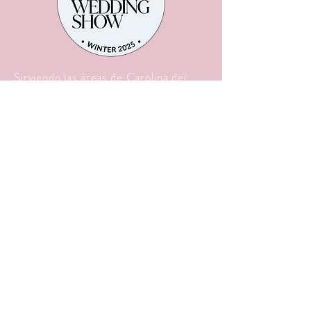
Sirviendo las áreas de Carolina del
Norte:
Pinos del Sur
Pinehurst
Asheboro
sanford
Fayetteville
y áreas circundantes
Teléfono:
910.420.0547
Correo electrónico: