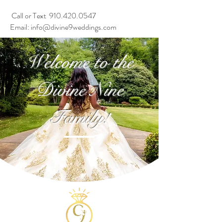
Call or Text
910.420.0547
Email:
info@divine9weddings.com
Welcome to the
Divine Nine
Family!